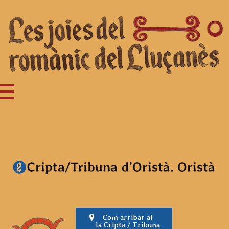
Joc del romànic del Lluçanès
Turisme Lluçanès
Com arribar al
la Cripta / Tribuna