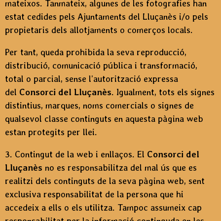
mateixos. Tanmateix, algunes de les fotografies han
estat cedides pels Ajuntaments del Lluçanès i/o pels
propietaris dels allotjaments o comerços locals.
Per tant, queda prohibida la seva reproducció,
distribució, comunicació pública i transformació,
total o parcial, sense l’autorització expressa
del
Consorci del Lluçanès
. Igualment, tots els signes
distintius, marques, noms comercials o signes de
qualsevol classe continguts en aquesta pàgina web
estan protegits per llei.
3. Contingut de la web i enllaços. El
Consorci del
Lluçanès
no es responsabilitza del mal ús que es
realitzi dels continguts de la seva pàgina web, sent
exclusiva responsabilitat de la persona que hi
accedeix a ells o els utilitza. Tampoc assumeix cap
responsabilitat per la informació continguda en les