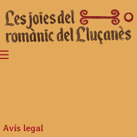
Joc del romànic del Lluçanès
Turisme Lluçanès
Avís legal