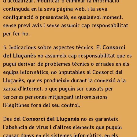
d’actualitzar, modificar o eliminar la informació
continguda en la seva pàgina web, i la seva
configuració o presentació, en qualsevol moment,
sense previ avis i sense assumir cap responsabilitat
per fer-ho.
5. Indicacions sobre aspectes tècnics. El
Consorci
del Lluçanès
no assumeix cap responsabilitat que es
pugui derivar de problemes tècnics o errades en els
equips informàtics, no imputables al Consorci del
Lluçanès, que es produeixin durant la connexió a la
xarxa d’Internet, o que puguin ser causats per
terceres persones mitjançant intromissions
il·legítimes fora del seu control.
Des del
Consorci del Lluçanès
no es garanteix
l’absència de virus i d’altres elements que puguin
causar danys en els sistemes informàtics, en els