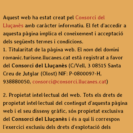
Aquest web ha estat creat pel
Consorci del
Lluçanès
amb caràcter informatiu. El fet d’accedir a
aquesta pàgina implica el coneixement i acceptació
dels següents termes i condicions.
1. Titularitat de la pàgina web. El nom del domini
romanic.turisme.llucanes.cat està registrat a favor
del
Consorci del Lluçanès
(C/Vell, 3 08515 Santa
Creu de Jutglar (Olost) NIF: P-0800097-H,
938880050,
consorci@consorci.llucanes.cat
)
2. Propietat intel·lectual del web. Tots els drets de
propietat intel·lectual del contingut d’aquesta pàgina
web i el seu disseny gràfic, són propietat exclusiva
del
Consorci del Lluçanès
i és a qui li correspon
l’exercici exclusiu dels drets d’explotació dels