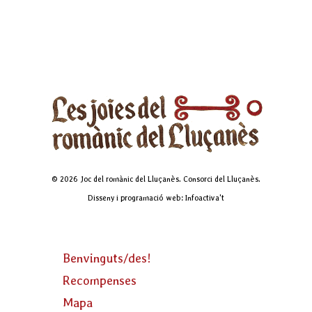
© 2026 Joc del romànic del Lluçanès. Consorci del Lluçanès.
Disseny i programació web: Infoactiva't
Benvinguts/des!
Recompenses
Mapa