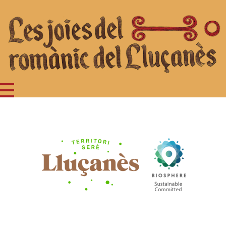
Joc del romànic del Lluçanès
Turisme Lluçanès